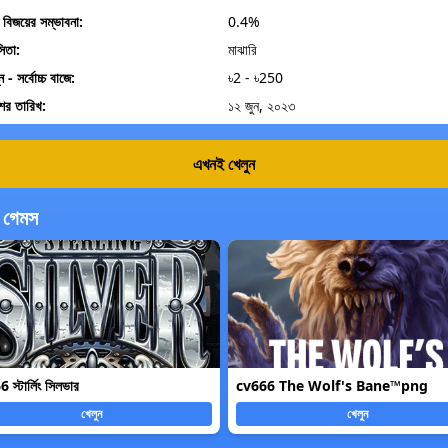
্চ বিজয়ের সম্ভাবনা:
0.4%
সিতা:
মাঝারি
্ন - সর্বোচ্চ বাজে:
৳2 - ৳250
শের তারিখ:
১২ জুন, ২০২৩
এখনই খেলুন
গেমস
স্টার্লিং সিলভার
cv666 The Wolf's Bane™png
খেলুন
খেলুন