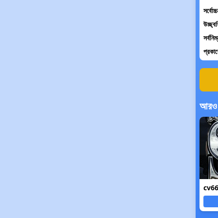
সর্বোচ
উচ্ছ্ব
সর্বনিম
প্রকা
আরও 
cv666 