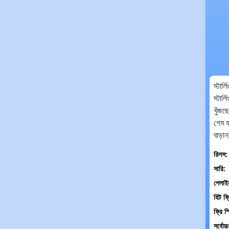
স্টার
স্টার
খুঁজ
গেম য
বাড়ান
রিলস:
সারি:
পেলাই
হিট ফ্
ফ্রি স
সর্বোচ্