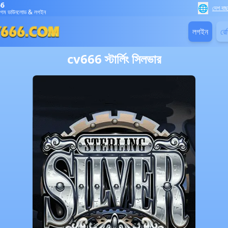
66
🌐
দেশ বাছ
গেম ডাউনলোড & লগইন
লগইন
রেজ
cv666 স্টার্লিং সিলভার