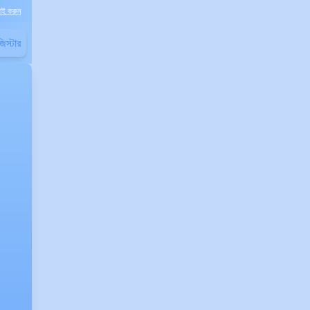
াই করুন
িস্টার