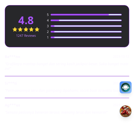
5
4.8
4
3
⭐⭐⭐⭐⭐
2
1247 Reviews
1
Ba***no
2023-10-12
“Grafiknya mantap banget dan sering kasih jackpot besar. Suka banget main
ini!”
Si***ti
2023-11-05
“Permainannya seru dan gampang dipahami, cocok buat isi waktu luang.”
Ag***us
2023-12-01
“Sensasi pedasnya beneran terasa, menang terus dari kemarin!”